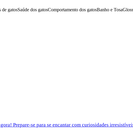
 de gatos
Saúde dos gatos
Comportamento dos gatos
Banho e Tosa
Gloss
as e Cuidados Essenciais
ngora!
Prepare-se para se encantar com curiosidades irresistíve