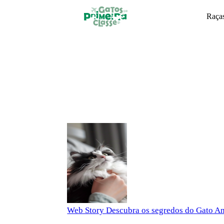
Skip
to
Raças
main
Início
content
Blog
Gato Angorá: Principais Característic
Web Story
Descubra os segredos do Gato A