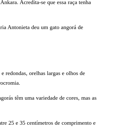
nkara. Acredita-se que essa raça tenha
aria Antonieta deu um
gato angorá
de
e redondas, orelhas largas e olhos de
rocromia.
angorás têm uma variedade de cores, mas as
ntre
25 e 35 centímetros de comprimento
e