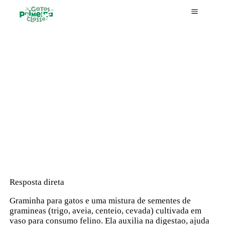
Skip
to
main
Início
content
Blog
Graminha Para Gatos: Cuidando da Saúde do Seu
Felino
Resposta direta
Graminha para gatos e uma mistura de sementes de
gramineas (trigo, aveia, centeio, cevada) cultivada em
vaso para consumo felino. Ela auxilia na digestao, ajuda